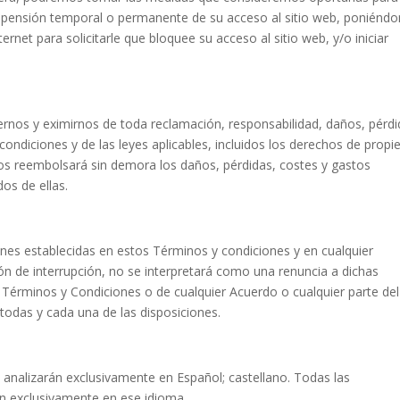
suspensión temporal o permanente de su acceso al sitio web, poniénd
rnet para solicitarle que bloquee su acceso al sitio web, y/o iniciar
nos y eximirnos de toda reclamación, responsabilidad, daños, pérdi
condiciones y de las leyes aplicables, incluidos los derechos de propi
 nos reembolsará sin demora los daños, pérdidas, costes y gastos
os de ellas.
iones establecidas en estos Términos y condiciones y en cualquier
ción de interrupción, no se interpretará como una renuncia a dichas
s Términos y Condiciones o de cualquier Acuerdo o cualquier parte del
todas y cada una de las disposiciones.
 analizarán exclusivamente en Español; castellano. Todas las
án exclusivamente en ese idioma.