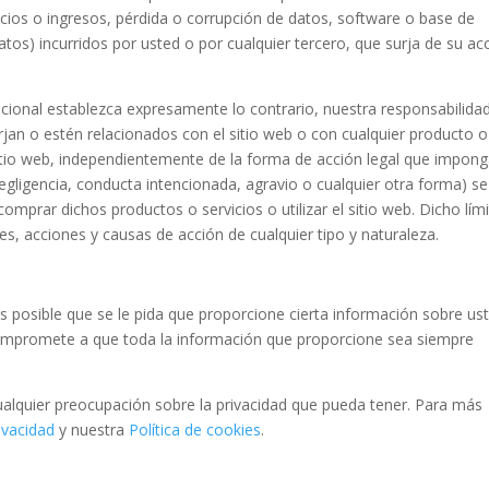
icios o ingresos, pérdida o corrupción de datos, software o base de
atos) incurridos por usted o por cualquier tercero, que surja de su a
icional establezca expresamente lo contrario, nuestra responsabilida
jan o estén relacionados con el sitio web o con cualquier producto o
sitio web, independientemente de la forma de acción legal que impong
egligencia, conducta intencionada, agravio o cualquier otra forma) se
comprar dichos productos o servicios o utilizar el sitio web. Dicho lím
s, acciones y causas de acción de cualquier tipo y naturaleza.
es posible que se le pida que proporcione cierta información sobre us
compromete a que toda la información que proporcione sea siempre
ualquier preocupación sobre la privacidad que pueda tener. Para más
ivacidad
y nuestra
Política de cookies
.