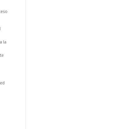
cceso
d
a la
ite
ted