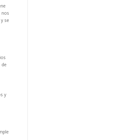
ene
e nos
 y se
ios
n de
os y
umple