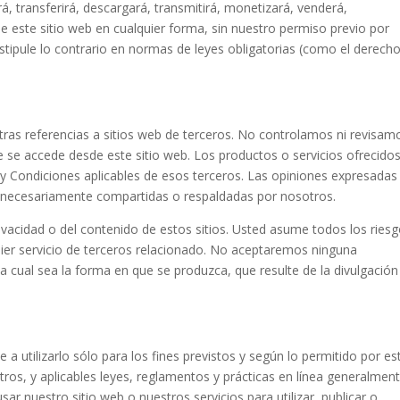
ará, transferirá, descargará, transmitirá, monetizará, venderá,
e este sitio web en cualquier forma, sin nuestro permiso previo por
stipule lo contrario en normas de leyes obligatorias (como el derech
otras referencias a sitios web de terceros. No controlamos ni revisam
e se accede desde este sitio web. Los productos o servicios ofrecido
 y Condiciones aplicables de esos terceros. Las opiniones expresadas 
n necesariamente compartidas o respaldadas por nosotros.
vacidad o del contenido de estos sitios. Usted asume todos los ries
uier servicio de terceros relacionado. No aceptaremos ninguna
a cual sea la forma en que se produzca, que resulte de la divulgación
 a utilizarlo sólo para los fines previstos y según lo permitido por es
ros, y aplicables leyes, reglamentos y prácticas en línea generalmen
sar nuestro sitio web o nuestros servicios para utilizar, publicar o