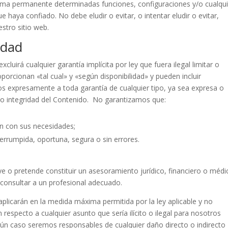
forma permanente determinadas funciones, configuraciones y/o cualqu
 haya confiado. No debe eludir o evitar, o intentar eludir o evitar,
stro sitio web.
idad
cluirá cualquier garantía implícita por ley que fuera ilegal limitar o
oporcionan «tal cual» y «según disponibilidad» y pueden incluir
os expresamente a toda garantía de cualquier tipo, ya sea expresa o
ión o integridad del Contenido. No garantizamos que:
án con sus necesidades;
terrumpida, oportuna, segura o sin errores.
ye o pretende constituir un asesoramiento jurídico, financiero o médi
 consultar a un profesional adecuado.
aplicarán en la medida máxima permitida por la ley aplicable y no
n respecto a cualquier asunto que sería ilícito o ilegal para nosotros
ngún caso seremos responsables de cualquier daño directo o indirecto