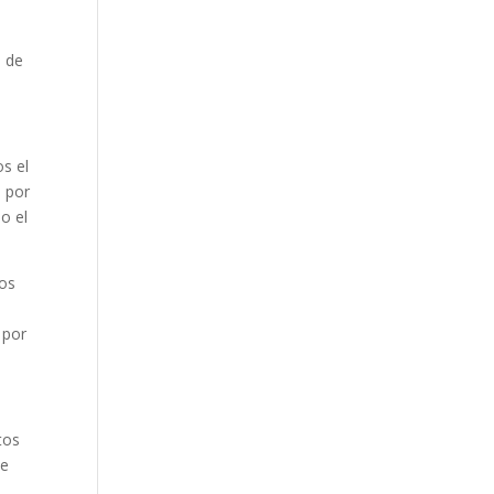
o de
os el
s por
o el
gos
 por
tos
te